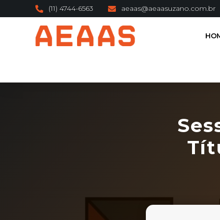
(11) 4744-6563
aeaas@aeaasuzano.com.br
HO
Ses
Tít