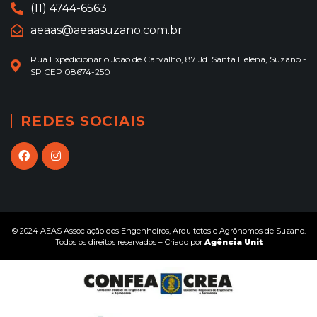
(11) 4744-6563
aeaas@aeaasuzano.com.br
Rua Expedicionário João de Carvalho, 87 Jd. Santa Helena, Suzano -
SP CEP 08674-250
REDES SOCIAIS
© 2024 AEAS Associação dos Engenheiros, Arquitetos e Agrônomos de Suzano.
Todos os direitos reservados – Criado por
Agência Unit