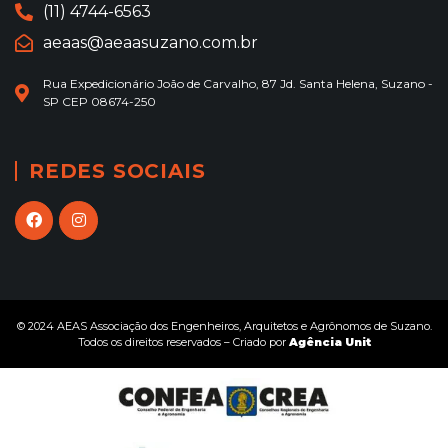
(11) 4744-6563
aeaas@aeaasuzano.com.br
Rua Expedicionário João de Carvalho, 87 Jd. Santa Helena, Suzano -
SP CEP 08674-250
REDES SOCIAIS
© 2024 AEAS Associação dos Engenheiros, Arquitetos e Agrônomos de Suzano.
Todos os direitos reservados – Criado por
Agência Unit